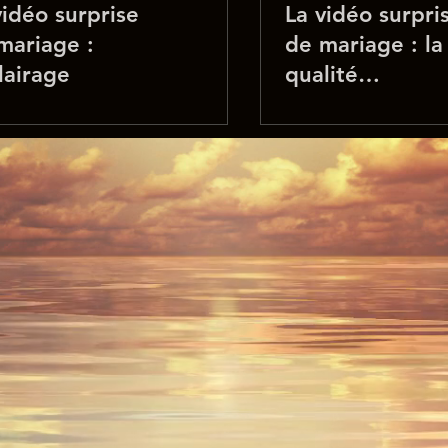
vidéo surprise
La vidéo surpri
mariage :
de mariage : la
clairage
qualité
d’enregistreme