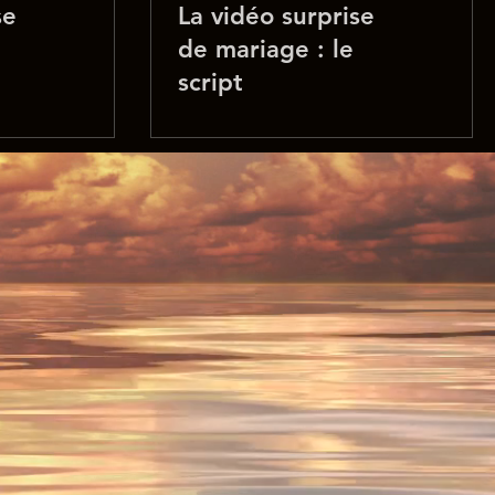
se
La vidéo surprise
de mariage : le
script
nt