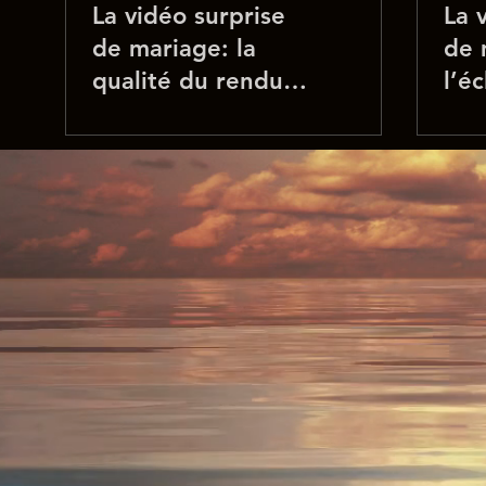
La vidéo surprise
La 
de mariage: la
de 
qualité du rendu
l’é
final